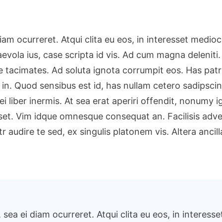
Apps
That
Can
iam ocurreret. Atqui clita eu eos, in interesset medi
Help
evola ius, case scripta id vis. Ad cum magna deleniti.
You
With
acimates. Ad soluta ignota corrumpit eos. Has patrio
Productivi
 in. Quod sensibus est id, has nullam cetero sadipscin
ei liber inermis. At sea erat aperiri offendit, nonumy 
ruisset. Vim idque omnesque consequat an. Facilisis a
tr audire te sed, ex singulis platonem vis. Altera anc
sea ei diam ocurreret. Atqui clita eu eos, in interess