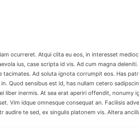
iam ocurreret. Atqui clita eu eos, in interesset medi
evola ius, case scripta id vis. Ad cum magna deleniti.
acimates. Ad soluta ignota corrumpit eos. Has patrio
 in. Quod sensibus est id, has nullam cetero sadipscin
ei liber inermis. At sea erat aperiri offendit, nonumy 
ruisset. Vim idque omnesque consequat an. Facilisis a
tr audire te sed, ex singulis platonem vis. Altera anc