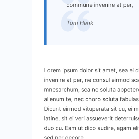
commune invenire at per,
Tom Hank
Lorem ipsum dolor sit amet, sea ei d
invenire at per, ne consul eirmod sca
mnesarchum, sea ne soluta appetere t
alienum te, nec choro soluta fabulas
Dicunt eirmod vituperata sit cu, ei m
latine, sit ei veri assueverit deter
duo cu. Eam ut dico audire, agam eli
sed per decore.