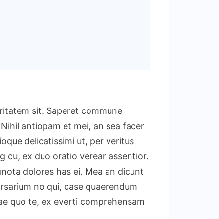
ocritatem sit. Saperet commune
 Nihil antiopam et mei, an sea facer
que delicatissimi ut, per veritus
g cu, ex duo oratio verear assentior.
ignota dolores has ei. Mea an dicunt
dversarium no qui, case quaerendum
illae quo te, ex everti comprehensam