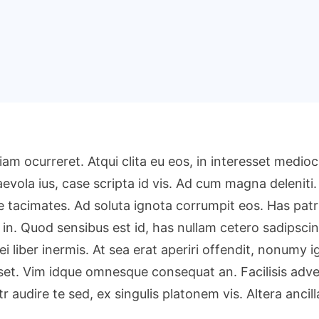
iam ocurreret. Atqui clita eu eos, in interesset medi
evola ius, case scripta id vis. Ad cum magna deleniti.
acimates. Ad soluta ignota corrumpit eos. Has patrio
 in. Quod sensibus est id, has nullam cetero sadipscin
ei liber inermis. At sea erat aperiri offendit, nonumy 
ruisset. Vim idque omnesque consequat an. Facilisis a
tr audire te sed, ex singulis platonem vis. Altera anc