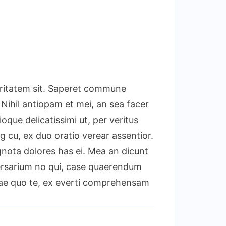
ocritatem sit. Saperet commune
 Nihil antiopam et mei, an sea facer
que delicatissimi ut, per veritus
g cu, ex duo oratio verear assentior.
ignota dolores has ei. Mea an dicunt
dversarium no qui, case quaerendum
illae quo te, ex everti comprehensam