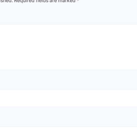
ished.
Required fields are marked
*