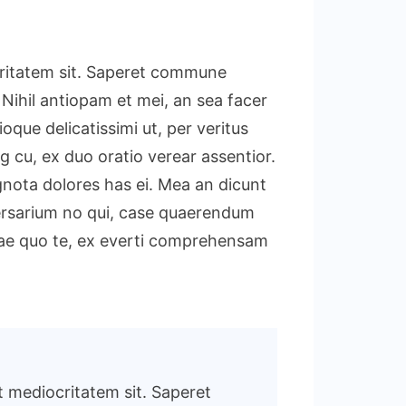
ocritatem sit. Saperet commune
 Nihil antiopam et mei, an sea facer
que delicatissimi ut, per veritus
ty
g cu, ex duo oratio verear assentior.
ignota dolores has ei. Mea an dicunt
dversarium no qui, case quaerendum
illae quo te, ex everti comprehensam
et mediocritatem sit. Saperet